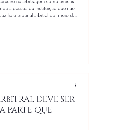
 terceiro na arbitragem como amicus
tende a pessoa ou instituição que não
uxilia o tribunal arbitral por meio da
obre as quais possui conhecimento
e, entretanto, não se torna parte do
RBITRAL DEVE SER
 A PARTE QUE