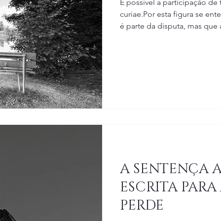
É possível a participação de
curiae.Por esta figura se en
é parte da disputa, mas que a
prestação de informações s
especializado.O amicus curia
procedimento arbitral.
A SENTENÇA A
ESCRITA PARA
PERDE