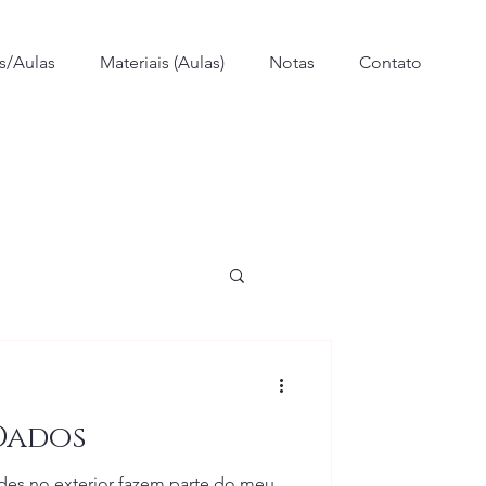
s/Aulas
Materiais (Aulas)
Notas
Contato
Dados
des no exterior fazem parte do meu