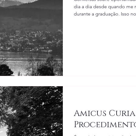
dia a dia desde quando me 
durante a graduação. Isso n
claro, se intensificaram a pa
deixei o Brasil novamente pa
Frankfurt (Alemanha). Neste
conversas com pessoas busc
Brasileiros e estrangeiros. 
Amicus Curia
Procedimento