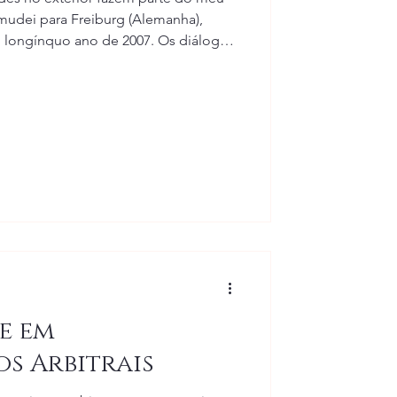
mudei para Freiburg (Alemanha),
o longínquo ano de 2007. Os diálogos,
rtir de 2012, quando, já formado,
ra trabalhar em um escritório em
s quase 20 anos, foram inúmeras as
ando oportunidades internacionais.
Estudantes e advogado
e em
s Arbitrais